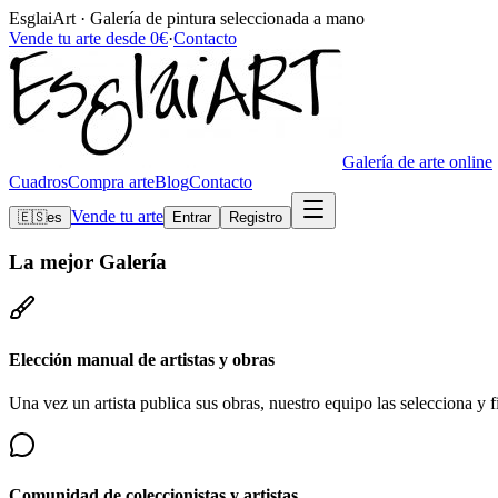
EsglaiArt · Galería de pintura seleccionada a mano
Vende tu arte desde 0€
·
Contacto
Galería de arte online
Cuadros
Compra arte
Blog
Contacto
Vende tu arte
🇪🇸
es
Entrar
Registro
La mejor
Galería
Elección manual de artistas y obras
Una vez un artista publica sus obras, nuestro equipo las selecciona y fi
Comunidad de coleccionistas y artistas