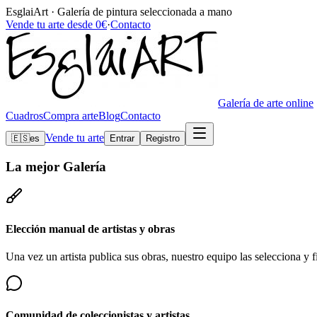
EsglaiArt · Galería de pintura seleccionada a mano
Vende tu arte desde 0€
·
Contacto
Galería de arte online
Cuadros
Compra arte
Blog
Contacto
Vende tu arte
🇪🇸
es
Entrar
Registro
La mejor
Galería
Elección manual de artistas y obras
Una vez un artista publica sus obras, nuestro equipo las selecciona y fi
Comunidad de coleccionistas y artistas