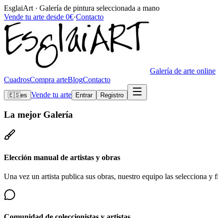
EsglaiArt · Galería de pintura seleccionada a mano
Vende tu arte desde 0€
·
Contacto
Galería de arte online
Cuadros
Compra arte
Blog
Contacto
Vende tu arte
🇪🇸
es
Entrar
Registro
La mejor
Galería
Elección manual de artistas y obras
Una vez un artista publica sus obras, nuestro equipo las selecciona y fi
Comunidad de coleccionistas y artistas