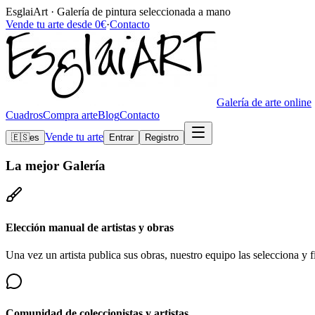
EsglaiArt · Galería de pintura seleccionada a mano
Vende tu arte desde 0€
·
Contacto
Galería de arte online
Cuadros
Compra arte
Blog
Contacto
Vende tu arte
🇪🇸
es
Entrar
Registro
La mejor
Galería
Elección manual de artistas y obras
Una vez un artista publica sus obras, nuestro equipo las selecciona y fi
Comunidad de coleccionistas y artistas