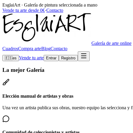
EsglaiArt · Galería de pintura seleccionada a mano
Vende tu arte desde 0€
·
Contacto
Galería de arte online
Cuadros
Compra arte
Blog
Contacto
Vende tu arte
🇪🇸
es
Entrar
Registro
La mejor
Galería
Elección manual de artistas y obras
Una vez un artista publica sus obras, nuestro equipo las selecciona y fi
Comunidad de coleccionistas y artistas