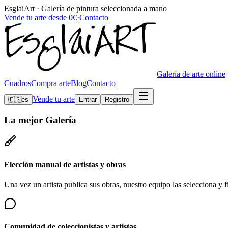
EsglaiArt · Galería de pintura seleccionada a mano
Vende tu arte desde 0€
·
Contacto
Galería de arte online
Cuadros
Compra arte
Blog
Contacto
Vende tu arte
🇪🇸
es
Entrar
Registro
La mejor
Galería
Elección manual de artistas y obras
Una vez un artista publica sus obras, nuestro equipo las selecciona y fi
Comunidad de coleccionistas y artistas