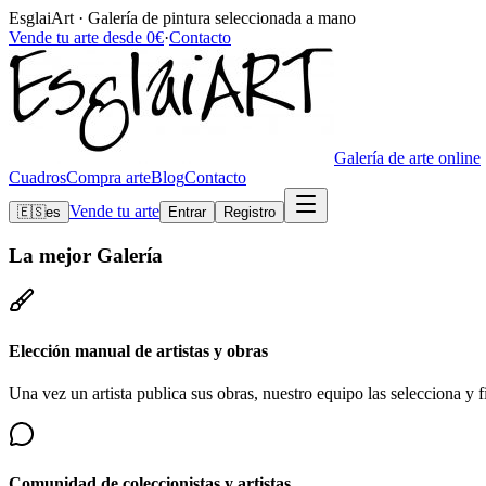
EsglaiArt · Galería de pintura seleccionada a mano
Vende tu arte desde 0€
·
Contacto
Galería de arte online
Cuadros
Compra arte
Blog
Contacto
Vende tu arte
🇪🇸
es
Entrar
Registro
La mejor
Galería
Elección manual de artistas y obras
Una vez un artista publica sus obras, nuestro equipo las selecciona y fi
Comunidad de coleccionistas y artistas