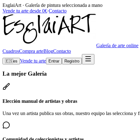
EsglaiArt · Galería de pintura seleccionada a mano
Vende tu arte desde 0€
·
Contacto
Galería de arte online
Cuadros
Compra arte
Blog
Contacto
Vende tu arte
🇪🇸
es
Entrar
Registro
La mejor
Galería
Elección manual de artistas y obras
Una vez un artista publica sus obras, nuestro equipo las selecciona y fi
Comunidad de coleccionistas y artistas