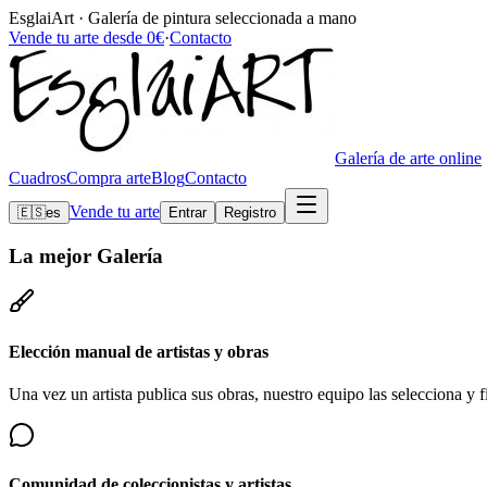
EsglaiArt · Galería de pintura seleccionada a mano
Vende tu arte desde 0€
·
Contacto
Galería de arte online
Cuadros
Compra arte
Blog
Contacto
Vende tu arte
🇪🇸
es
Entrar
Registro
La mejor
Galería
Elección manual de artistas y obras
Una vez un artista publica sus obras, nuestro equipo las selecciona y fi
Comunidad de coleccionistas y artistas