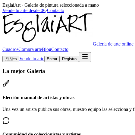
EsglaiArt · Galería de pintura seleccionada a mano
Vende tu arte desde 0€
·
Contacto
Galería de arte online
Cuadros
Compra arte
Blog
Contacto
Vende tu arte
🇪🇸
es
Entrar
Registro
La mejor
Galería
Elección manual de artistas y obras
Una vez un artista publica sus obras, nuestro equipo las selecciona y fi
Comunidad de coleccionistas y artistas