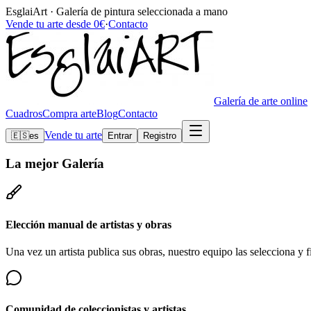
EsglaiArt · Galería de pintura seleccionada a mano
Vende tu arte desde 0€
·
Contacto
Galería de arte online
Cuadros
Compra arte
Blog
Contacto
Vende tu arte
🇪🇸
es
Entrar
Registro
La mejor
Galería
Elección manual de artistas y obras
Una vez un artista publica sus obras, nuestro equipo las selecciona y fi
Comunidad de coleccionistas y artistas