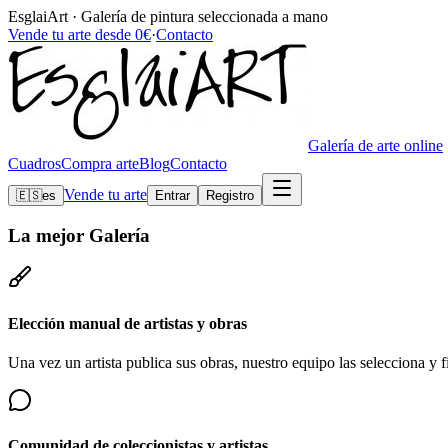
EsglaiArt · Galería de pintura seleccionada a mano
Vende tu arte desde 0€
·
Contacto
Galería de arte online
Cuadros
Compra arte
Blog
Contacto
Vende tu arte
🇪🇸
es
Entrar
Registro
La mejor
Galería
Elección manual de artistas y obras
Una vez un artista publica sus obras, nuestro equipo las selecciona y fi
Comunidad de coleccionistas y artistas