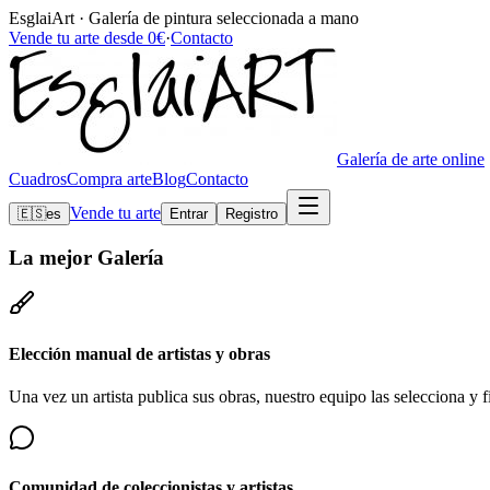
EsglaiArt · Galería de pintura seleccionada a mano
Vende tu arte desde 0€
·
Contacto
Galería de arte online
Cuadros
Compra arte
Blog
Contacto
Vende tu arte
🇪🇸
es
Entrar
Registro
La mejor
Galería
Elección manual de artistas y obras
Una vez un artista publica sus obras, nuestro equipo las selecciona y fi
Comunidad de coleccionistas y artistas