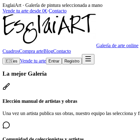
EsglaiArt · Galería de pintura seleccionada a mano
Vende tu arte desde 0€
·
Contacto
Galería de arte online
Cuadros
Compra arte
Blog
Contacto
Vende tu arte
🇪🇸
es
Entrar
Registro
La mejor
Galería
Elección manual de artistas y obras
Una vez un artista publica sus obras, nuestro equipo las selecciona y fi
Comunidad de coleccionistas y artistas