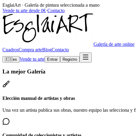
EsglaiArt · Galería de pintura seleccionada a mano
Vende tu arte desde 0€
·
Contacto
Galería de arte online
Cuadros
Compra arte
Blog
Contacto
Vende tu arte
🇪🇸
es
Entrar
Registro
La mejor
Galería
Elección manual de artistas y obras
Una vez un artista publica sus obras, nuestro equipo las selecciona y fi
Comunidad de coleccionistas y artistas