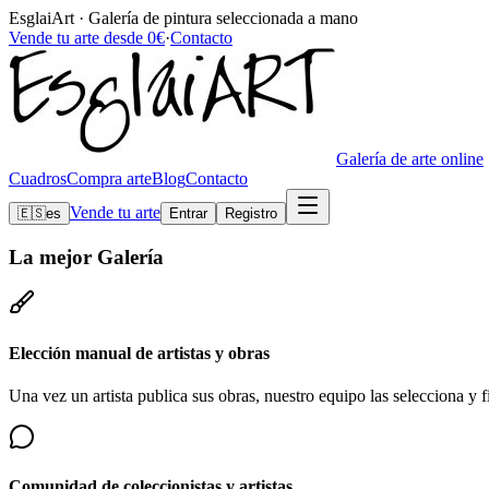
EsglaiArt · Galería de pintura seleccionada a mano
Vende tu arte desde 0€
·
Contacto
Galería de arte online
Cuadros
Compra arte
Blog
Contacto
Vende tu arte
🇪🇸
es
Entrar
Registro
La mejor
Galería
Elección manual de artistas y obras
Una vez un artista publica sus obras, nuestro equipo las selecciona y fi
Comunidad de coleccionistas y artistas