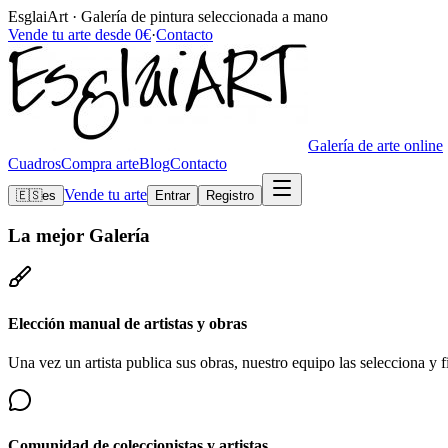
EsglaiArt · Galería de pintura seleccionada a mano
Vende tu arte desde 0€
·
Contacto
Galería de arte online
Cuadros
Compra arte
Blog
Contacto
Vende tu arte
🇪🇸
es
Entrar
Registro
La mejor
Galería
Elección manual de artistas y obras
Una vez un artista publica sus obras, nuestro equipo las selecciona y fi
Comunidad de coleccionistas y artistas