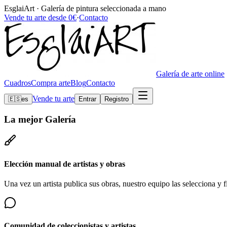
EsglaiArt · Galería de pintura seleccionada a mano
Vende tu arte desde 0€
·
Contacto
Galería de arte online
Cuadros
Compra arte
Blog
Contacto
Vende tu arte
🇪🇸
es
Entrar
Registro
La mejor
Galería
Elección manual de artistas y obras
Una vez un artista publica sus obras, nuestro equipo las selecciona y fi
Comunidad de coleccionistas y artistas