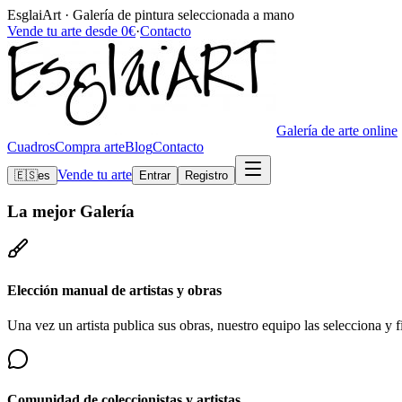
EsglaiArt · Galería de pintura seleccionada a mano
Vende tu arte desde 0€
·
Contacto
Galería de arte online
Cuadros
Compra arte
Blog
Contacto
Vende tu arte
🇪🇸
es
Entrar
Registro
La mejor
Galería
Elección manual de artistas y obras
Una vez un artista publica sus obras, nuestro equipo las selecciona y fi
Comunidad de coleccionistas y artistas