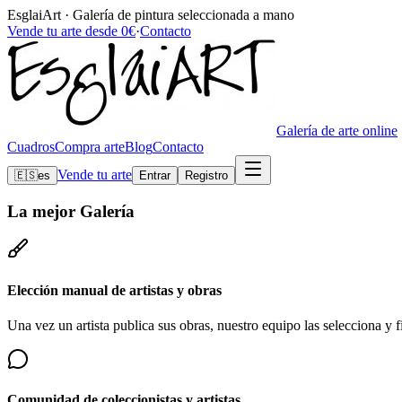
EsglaiArt · Galería de pintura seleccionada a mano
Vende tu arte desde 0€
·
Contacto
Galería de arte online
Cuadros
Compra arte
Blog
Contacto
Vende tu arte
🇪🇸
es
Entrar
Registro
La mejor
Galería
Elección manual de artistas y obras
Una vez un artista publica sus obras, nuestro equipo las selecciona y fi
Comunidad de coleccionistas y artistas