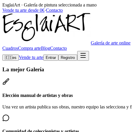
EsglaiArt · Galería de pintura seleccionada a mano
Vende tu arte desde 0€
·
Contacto
Galería de arte online
Cuadros
Compra arte
Blog
Contacto
Vende tu arte
🇪🇸
es
Entrar
Registro
La mejor
Galería
Elección manual de artistas y obras
Una vez un artista publica sus obras, nuestro equipo las selecciona y fi
Comunidad de coleccionistas y artistas