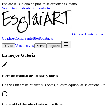
EsglaiArt · Galería de pintura seleccionada a mano
Vende tu arte desde 0€
·
Contacto
Galería de arte online
Cuadros
Compra arte
Blog
Contacto
Vende tu arte
🇪🇸
es
Entrar
Registro
La mejor
Galería
Elección manual de artistas y obras
Una vez un artista publica sus obras, nuestro equipo las selecciona y fi
Comunidad de coleccionistas y artistas