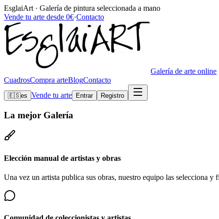
EsglaiArt · Galería de pintura seleccionada a mano
Vende tu arte desde 0€
·
Contacto
Galería de arte online
Cuadros
Compra arte
Blog
Contacto
Vende tu arte
🇪🇸
es
Entrar
Registro
La mejor
Galería
Elección manual de artistas y obras
Una vez un artista publica sus obras, nuestro equipo las selecciona y fi
Comunidad de coleccionistas y artistas