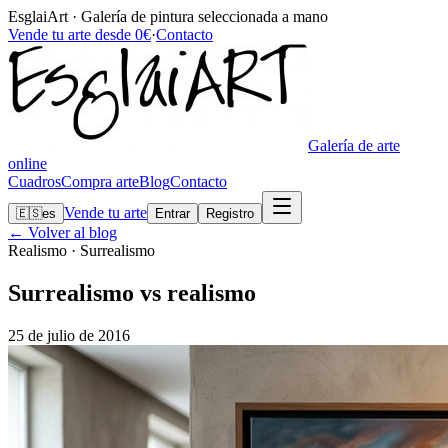
EsglaiArt · Galería de pintura seleccionada a mano
Vende tu arte desde 0€
·
Contacto
Galería de arte
online
Cuadros
Compra arte
Blog
Contacto
Vende tu arte
🇪🇸
es
Entrar
Registro
← Volver al blog
Realismo · Surrealismo
Surrealismo vs realismo
25 de julio de 2016