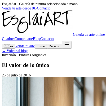
EsglaiArt · Galería de pintura seleccionada a mano
Vende tu arte desde 0€
·
Contacto
Galería de arte online
Cuadros
Compra arte
Blog
Contacto
Vende tu arte
🇪🇸
es
Entrar
Registro
← Volver al blog
Inversión · Pinturas originales
El valor de lo único
25 de julio de 2016