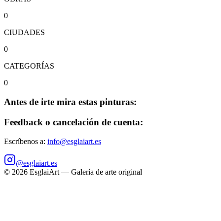
0
CIUDADES
0
CATEGORÍAS
0
Antes de irte mira estas pinturas:
Feedback o cancelación de cuenta:
Escríbenos a:
info@esglaiart.es
@esglaiart.es
©
2026
EsglaiArt — Galería de arte original