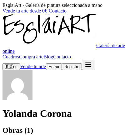
EsglaiArt · Galería de pintura seleccionada a mano
Vende tu arte desde 0€
·
Contacto
Galería de arte
online
Cuadros
Compra arte
Blog
Contacto
Vende tu arte
🇪🇸
es
Entrar
Registro
Yolanda Corona
Obras (1)