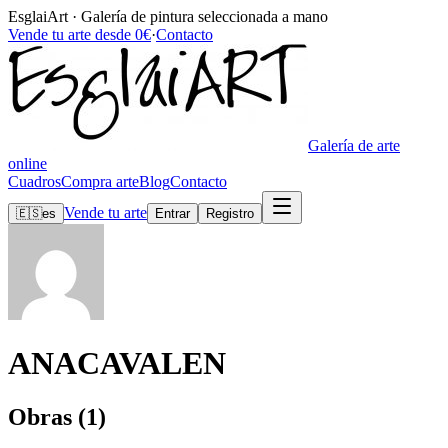
EsglaiArt · Galería de pintura seleccionada a mano
Vende tu arte desde 0€
·
Contacto
Galería de arte
online
Cuadros
Compra arte
Blog
Contacto
Vende tu arte
🇪🇸
es
Entrar
Registro
ANACAVALEN
Obras (1)