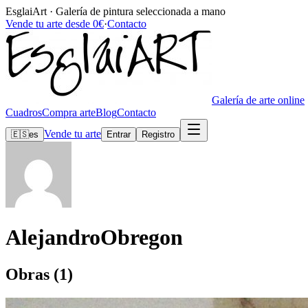
EsglaiArt · Galería de pintura seleccionada a mano
Vende tu arte desde 0€
·
Contacto
Galería de arte online
Cuadros
Compra arte
Blog
Contacto
Vende tu arte
🇪🇸
es
Entrar
Registro
AlejandroObregon
Obras (1)