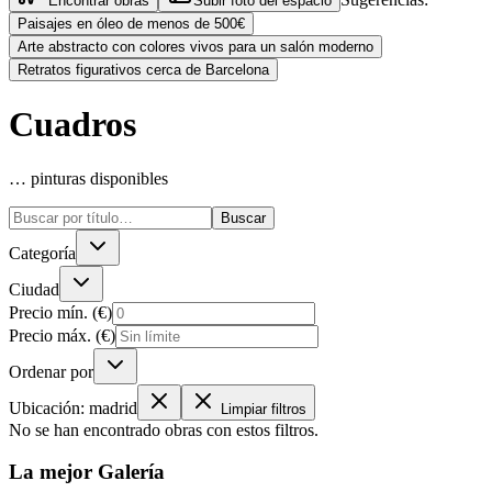
Encontrar obras
Subir foto del espacio
Paisajes en óleo de menos de 500€
Arte abstracto con colores vivos para un salón moderno
Retratos figurativos cerca de Barcelona
Cuadros
… pinturas disponibles
Buscar
Categoría
Ciudad
Precio mín. (€)
Precio máx. (€)
Ordenar por
Ubicación
:
madrid
Limpiar filtros
No se han encontrado obras con estos filtros.
La mejor
Galería