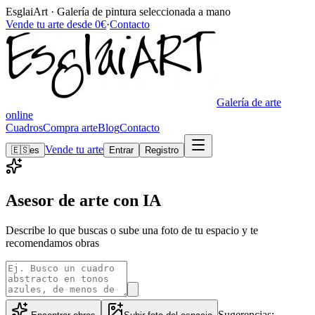
EsglaiArt · Galería de pintura seleccionada a mano
Vende tu arte desde 0€
·
Contacto
Galería de arte
online
Cuadros
Compra arte
Blog
Contacto
Vende tu arte
🇪🇸
es
Entrar
Registro
Asesor de arte con IA
Describe lo que buscas o sube una foto de tu espacio y te
recomendamos obras
Sugerencias: