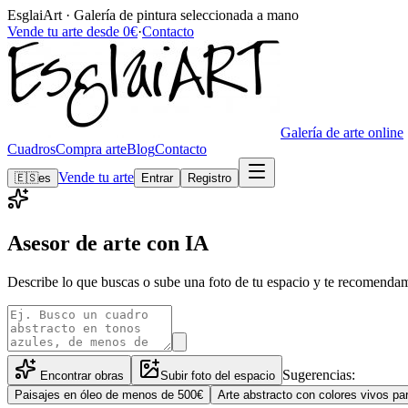
EsglaiArt · Galería de pintura seleccionada a mano
Vende tu arte desde 0€
·
Contacto
Galería de arte online
Cuadros
Compra arte
Blog
Contacto
Vende tu arte
🇪🇸
es
Entrar
Registro
Asesor de arte con IA
Describe lo que buscas o sube una foto de tu espacio y te recomenda
Sugerencias:
Encontrar obras
Subir foto del espacio
Paisajes en óleo de menos de 500€
Arte abstracto con colores vivos p