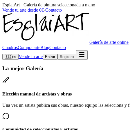
EsglaiArt · Galería de pintura seleccionada a mano
Vende tu arte desde 0€
·
Contacto
Galería de arte online
Cuadros
Compra arte
Blog
Contacto
Vende tu arte
🇪🇸
es
Entrar
Registro
La mejor
Galería
Elección manual de artistas y obras
Una vez un artista publica sus obras, nuestro equipo las selecciona y fi
Comunidad de coleccionistas y artistas